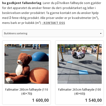
ha godkjent fallunderlag
. Lurer du på hvilken fallhøyde som gjelder
for det apparatet du ønsker finner du det i produktarket og/eller i
beskrivelsen under produktet. Ta gjerne kontakt om du ønsker hjelp
med å finne riktig produkt. Alle priser under er pr kvadratmeter (m²),
mens bark er pr kubikk (m³)
- KONTAKT OSS
Fallmatter 280cm fallhøyde (110
Fallmatter 265cm fallhøyde (100
(40+70))
(40+60))
ekskl.
ekskl.
Pris
Pris
1 600,00
1 540,00
mva.
mva.