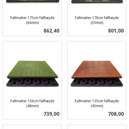
Fallmatter 175cm fallhøyde
Fallmatter 170cm fallhøyde
(60mm)
(55mm)
ekskl.
ekskl.
Pris
Pris
862,40
801,00
mva.
mva.
Fallmatter 150cm fallhøyde
Fallmatter 135cm fallhøyde
(48mm)
(45mm)
ekskl.
ekskl.
Pris
Pris
739,00
708,00
mva.
mva.