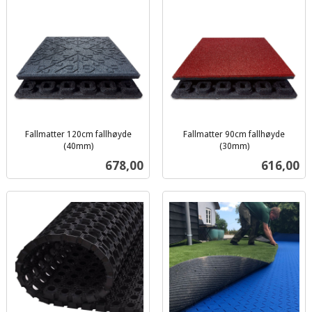
Fallmatter 120cm fallhøyde
Fallmatter 90cm fallhøyde
(40mm)
(30mm)
ekskl.
ekskl.
Pris
Pris
678,00
616,00
mva.
mva.