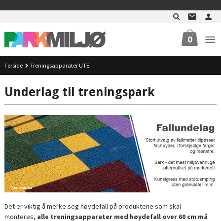
Gå
>
til
innholdet
0
Forside
Treningsapparater UTE
Underlag til treningspark
Det er viktig å merke seg høydefall på produktene som skal
monteres,
alle treningsapparater med høydefall over 60 cm må