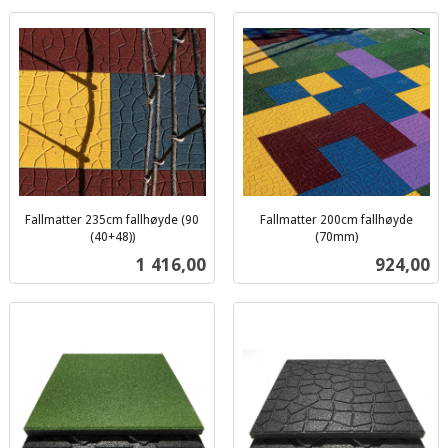
Fallmatter 235cm fallhøyde (90
Fallmatter 200cm fallhøyde
(40+48))
(70mm)
ekskl.
ekskl.
Pris
Pris
1 416,00
924,00
mva.
mva.