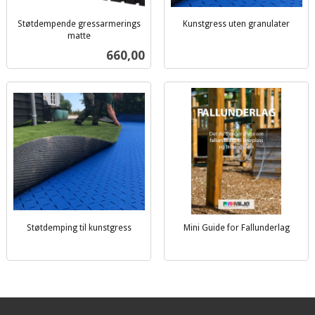
Støtdempende gressarmerings
Kunstgress uten granulater
matte
ekskl.
Pris
660,00
mva.
Støtdemping til kunstgress
Mini Guide for Fallunderlag