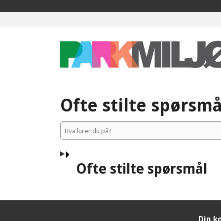
Gå
>
til
innholdet
Ofte stilte spørsmå
Ofte stilte spørsmål
Din k