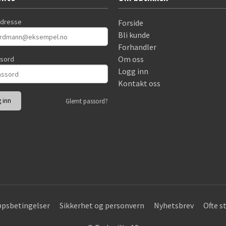
adresse
Forside
Bli kunde
Forhandler
Om oss
ssord
Logg inn
Kontakt oss
Glemt passord?
øpsbetingelser
Sikkerhet og personvern
Nyhetsbrev
Ofte s