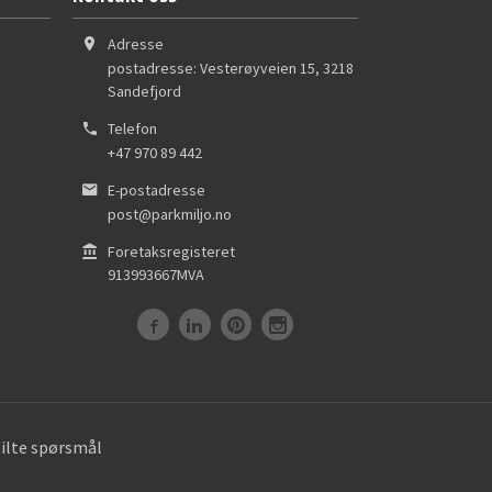
Adresse
postadresse: Vesterøyveien 15
,
3218
Sandefjord
Telefon
+47 970 89 442
E-postadresse
post@parkmiljo.no
Foretaksregisteret
913993667MVA
tilte spørsmål