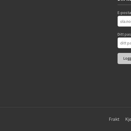
E-post
Ditt pa
Frakt
Kj