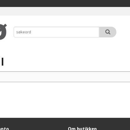
l
onto
Om butikken