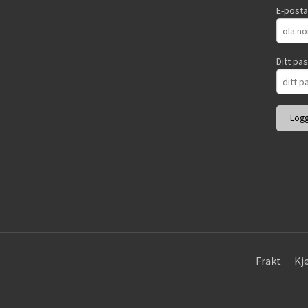
E-post
Ditt pa
Frakt
Kj