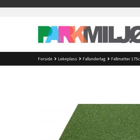
Gå
>
til
innholdet
Forside
Lekeplass
Fallunderlag
Fallmatter 175