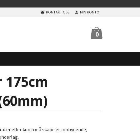
KONTAKT OSS
MIN KONTO
0
r 175cm
 (60mm)
rater eller kun for å skape et innbydende,
underlag.