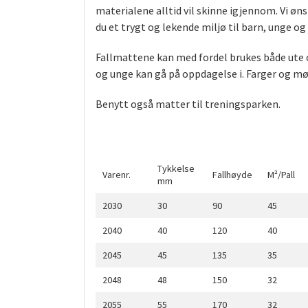
materialene alltid vil skinne igjennom. Vi øns
du et trygt og lekende miljø til barn, unge og
Fallmattene kan med fordel brukes både ute 
og unge kan gå på oppdagelse i. Farger og mø
Benytt også matter til treningsparken.
Tykkelse
Varenr.
Fallhøyde
M²/Pall
mm
2030
30
90
45
2040
40
120
40
2045
45
135
35
2048
48
150
32
2055
55
170
32