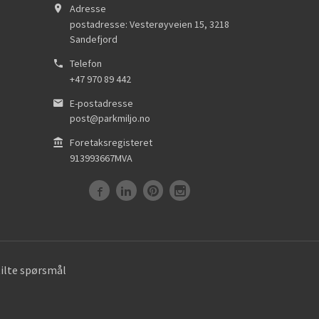
Adresse
postadresse: Vesterøyveien 15
,
3218
Sandefjord
Telefon
+47 970 89 442
E-postadresse
post@parkmiljo.no
Foretaksregisteret
913993667MVA
tilte spørsmål