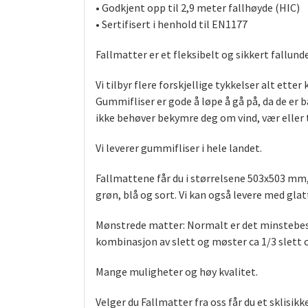
• Godkjent opp til 2,9 meter fallhøyde (HIC)
• Sertifisert i henhold til EN1177
Fallmatter er et fleksibelt og sikkert fallun
Vi tilbyr flere forskjellige tykkelser alt ette
Gummifliser er gode å løpe å gå på, da de er 
ikke behøver bekymre deg om vind, vær eller t
Vi leverer gummifliser i hele landet.
Fallmattene får du i størrelsene 503x503 mm,
grøn, blå og sort. Vi kan også levere med glatt
Mønstrede matter: Normalt er det minstebest
kombinasjon av slett og møster ca 1/3 slett 
Mange muligheter og høy kvalitet.
Velger du Fallmatter fra oss får du et sklisik