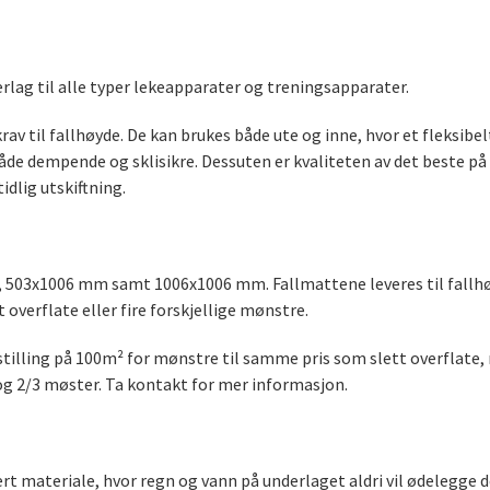
derlag til alle typer lekeapparater og treningsapparater.
r krav til fallhøyde. De kan brukes både ute og inne, hvor et fleksi
både dempende og sklisikre. Dessuten er kvaliteten av det beste på 
idlig utskiftning.
 503x1006 mm samt 1006x1006 mm. Fallmattene leveres til fallhøyd
 overflate eller fire forskjellige mønstre.
illing på 100m² for mønstre til samme pris som slett overflate, 
og 2/3 møster. Ta kontakt for mer informasjon.
kert materiale, hvor regn og vann på underlaget aldri vil ødelegge 