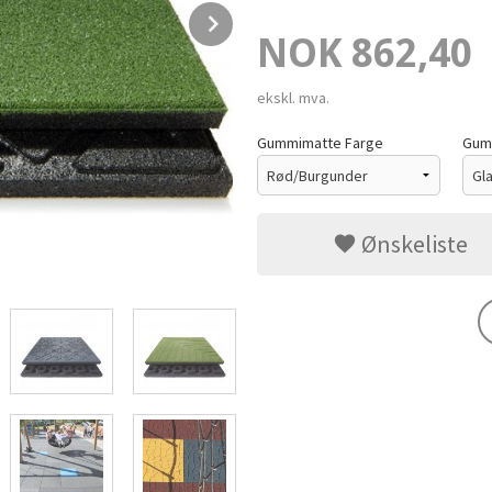
Next
Pris
NOK
862,40
ekskl. mva.
Gummimatte Farge
Gumm
Ønskeliste
Velg Overflate