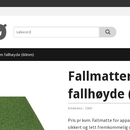
cm fallhøyde (60mm)
Fallmatte
fallhøyde
Artikkelnr.:
2060
Pris pr kvm. Fallmatte for appa
sikkert og lett fremkommelig 