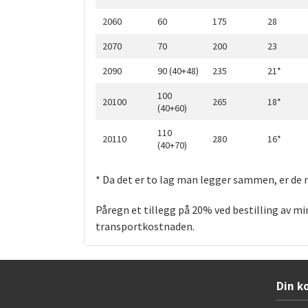
2060
60
175
28
2070
70
200
23
2090
90 (40+48)
235
21*
100
20100
265
18*
(40+60)
110
20110
280
16*
(40+70)
* Da det er to lag man legger sammen, er de n
Påregn et tillegg på 20% ved bestilling av mi
transportkostnaden.
Din k