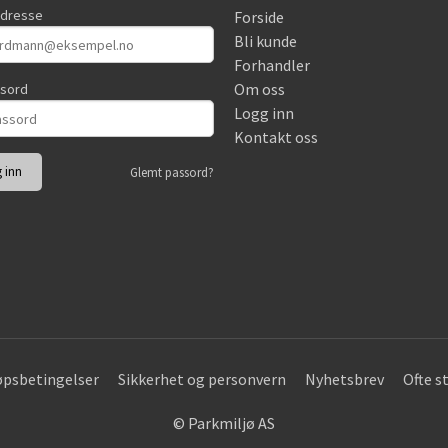
adresse
Forside
Bli kunde
Forhandler
Om oss
ssord
Logg inn
Kontakt oss
Glemt passord?
øpsbetingelser
Sikkerhet og personvern
Nyhetsbrev
Ofte s
© Parkmiljø AS