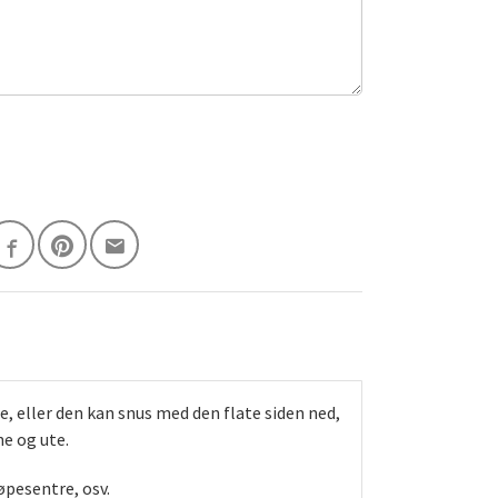
e, eller den kan snus med den flate siden ned,
ne og ute.
øpesentre, osv.