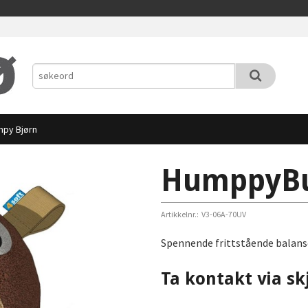
py Bjørn
HumppyBu
Artikkelnr.:
V3-06A-70UV
Spennende frittstående balans
Ta kontakt via sk