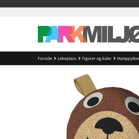
Gå
>
til
innholdet
Forside
Lekeplass
Figurer og kuler
HumppyBum