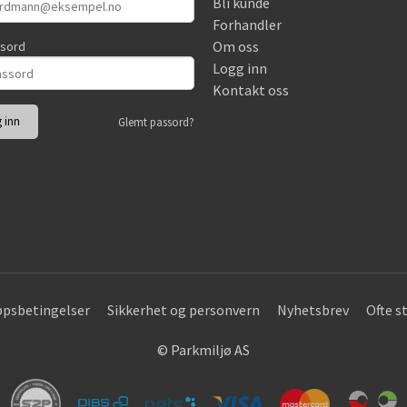
Bli kunde
Forhandler
Om oss
ssord
Logg inn
Kontakt oss
Glemt passord?
øpsbetingelser
Sikkerhet og personvern
Nyhetsbrev
Ofte s
© Parkmiljø AS