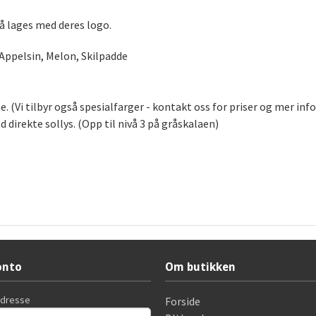
å lages med deres logo.
 Appelsin, Melon, Skilpadde
e. (Vi tilbyr også spesialfarger - kontakt oss for priser og mer in
d direkte sollys. (Opp til nivå 3 på gråskalaen)
onto
Om butikken
adresse
Forside