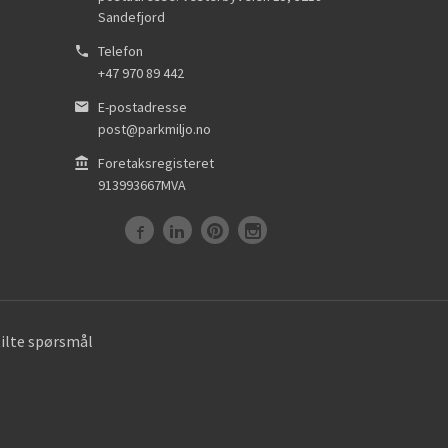
Sandefjord
Telefon
+47 970 89 442
E-postadresse
post@parkmiljo.no
Foretaksregisteret
913993667MVA
tilte spørsmål