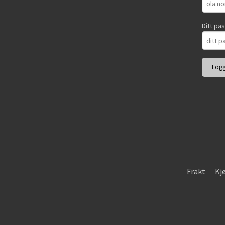
Ditt pa
Frakt
Kj