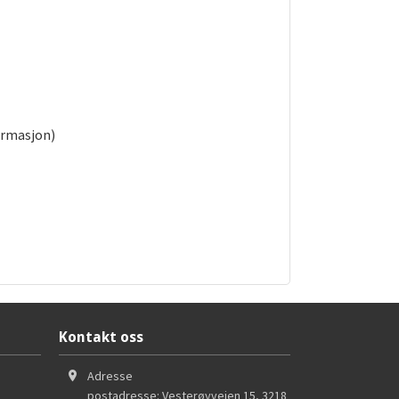
formasjon)
Kontakt oss
Adresse
postadresse: Vesterøyveien 15
,
3218