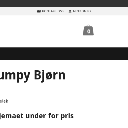
KONTAKT OSS
MIN KONTO
0
mpy Bjørn
elek
jemaet under for pris