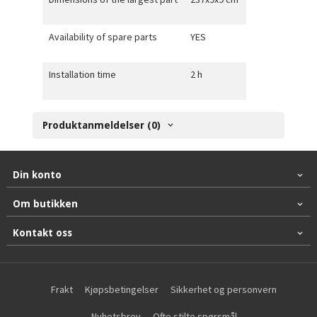
Availability of spare parts
YES
Installation time
2 h
Produktanmeldelser (0)
Din konto
Om butikken
Kontakt oss
Frakt
Kjøpsbetingelser
Sikkerhet og personvern
Nyhetsbrev
Ofte stilte spørsmål