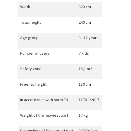
Width
320 cm
Total height
240 cm
Age group
3 - 12 years
Number of users
7 kids
Safety zone
18,1 m2
Free fall height
130 cm
In accordance with norm EN
1176-1:2017
Weight of the heaviest part
17 kg
Dimensions of the largest part
237x9x9 cm