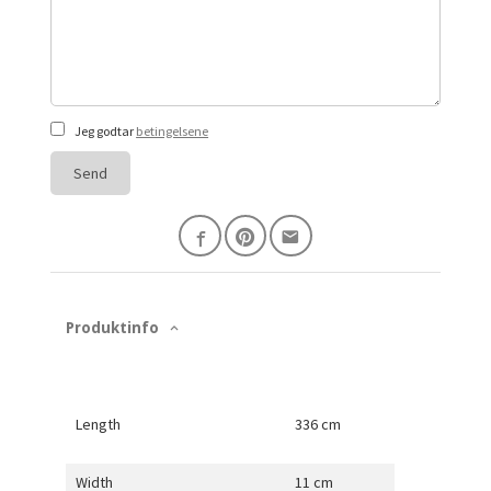
Jeg godtar
betingelsene
Send
Produktinfo
Length
336 cm
Width
11 cm