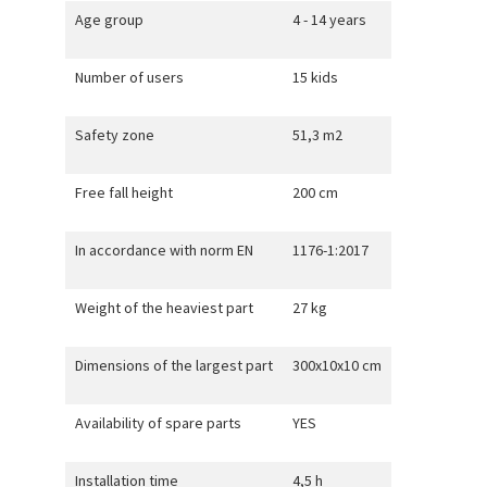
Age group
4 - 14 years
Number of users
15 kids
Safety zone
51,3 m2
Free fall height
200 cm
In accordance with norm EN
1176-1:2017
Weight of the heaviest part
27 kg
Dimensions of the largest part
300x10x10 cm
Availability of spare parts
YES
Installation time
4,5 h