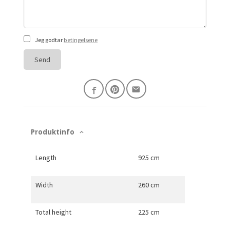
Jeg godtar
betingelsene
Send
Produktinfo
Length
925 cm
Width
260 cm
Total height
225 cm