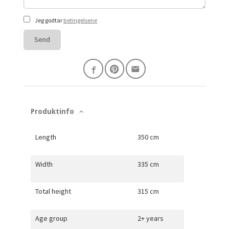
Jeg godtar
betingelsene
Send
Produktinfo
Length
350 cm
Width
335 cm
Total height
315 cm
Age group
2+ years