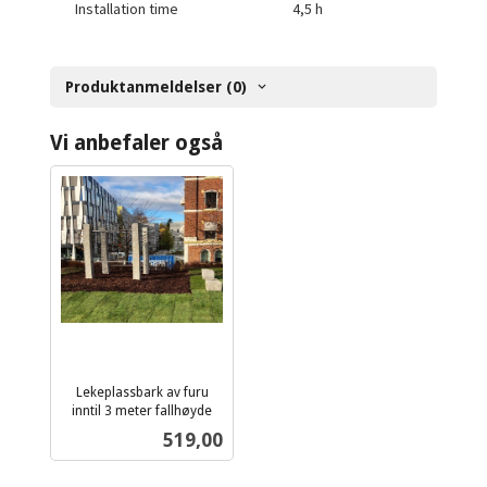
Installation time
4,5 h
Produktanmeldelser (0)
Vi anbefaler også
Lekeplassbark av furu
inntil 3 meter fallhøyde
ekskl.
Pris
519,00
mva.