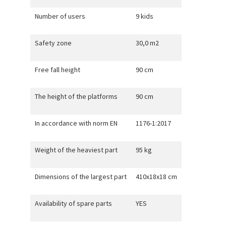
Number of users
9 kids
Safety zone
30,0 m2
Free fall height
90 cm
The height of the platforms
90 cm
In accordance with norm EN
1176-1:2017
Weight of the heaviest part
95 kg
Dimensions of the largest part
410x18x18 cm
Availability of spare parts
YES