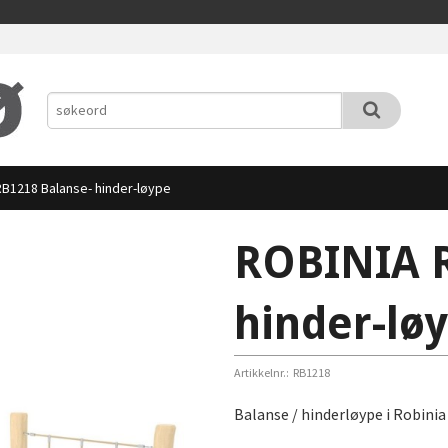
B1218 Balanse- hinder-løype
ROBINIA R
hinder-lø
Artikkelnr.:
RB1218
Balanse / hinderløype i Robini