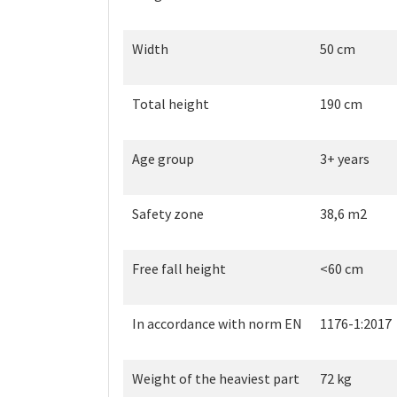
Width
50 cm
Total height
190 cm
Age group
3+ years
Safety zone
38,6 m2
Free fall height
<60 cm
In accordance with norm EN
1176-1:2017
Weight of the heaviest part
72 kg