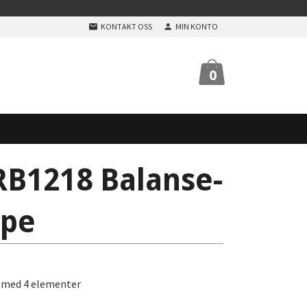
KONTAKT OSS
MIN KONTO
0
B1218 Balanse-
ype
a med 4 elementer