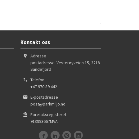
Kontakt oss
Adresse
postadresse: Vesterøyveien 15
,
3218
Sandefjord
Telefon
+47 970 89 442
E-postadresse
post@parkmiljo.no
Foretaksregisteret
913993667MVA