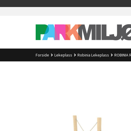
Gå
>
til
innholdet
Forside
Lekeplass
Robinia Lekeplass
ROBINIA R