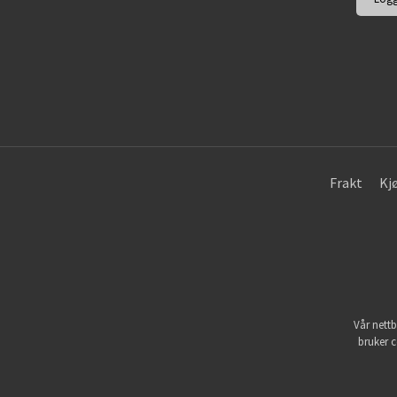
Frakt
Kj
Vår nettb
bruker c