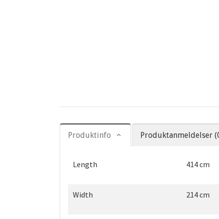
Produktinfo
Produktanmeldelser (
Length
414 cm
Width
214 cm