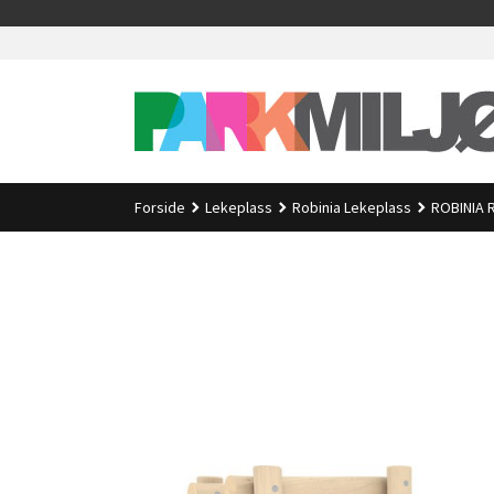
Gå
>
til
innholdet
Forside
Lekeplass
Robinia Lekeplass
ROBINIA 