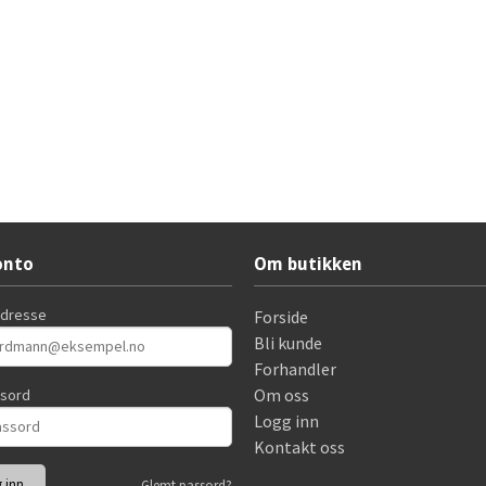
onto
Om butikken
adresse
Forside
Bli kunde
Forhandler
Om oss
ssord
Logg inn
Kontakt oss
Glemt passord?