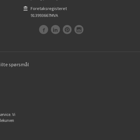
Foretaksregisteret
913993667MVA
tilte spørsmål
ervice. Vi
dlekurven