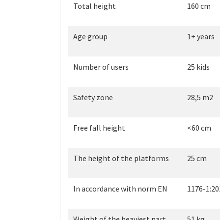
Total height
160 cm
Age group
1+ years
Number of users
25 kids
Safety zone
28,5 m2
Free fall height
<60 cm
The height of the platforms
25 cm
In accordance with norm EN
1176-1:20
Weight of the heaviest part
51 kg