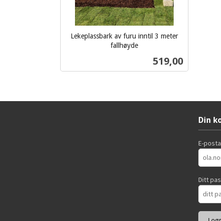
Lekeplassbark av furu inntil 3 meter
fallhøyde
ekskl.
Pris
519,00
mva.
Les mer
Din k
E-post
Ditt pa