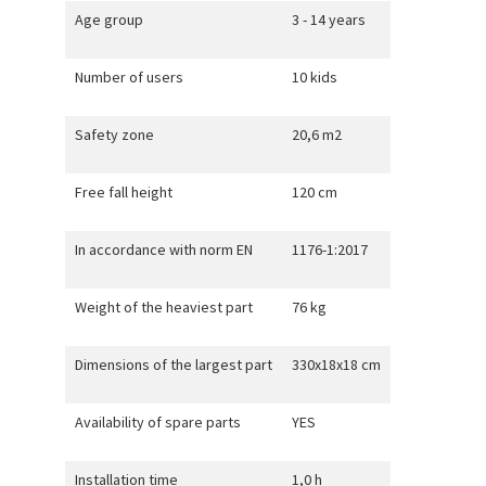
Age group
3 - 14 years
Number of users
10 kids
Safety zone
20,6 m2
Free fall height
120 cm
In accordance with norm EN
1176-1:2017
Weight of the heaviest part
76 kg
Dimensions of the largest part
330x18x18 cm
Availability of spare parts
YES
Installation time
1,0 h