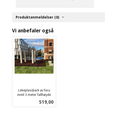
Produktanmeldelser (0)
Vi anbefaler også
Lekeplassbark av furu
inntil 3 meter fallhøyde
ekskl.
Pris
519,00
mva.