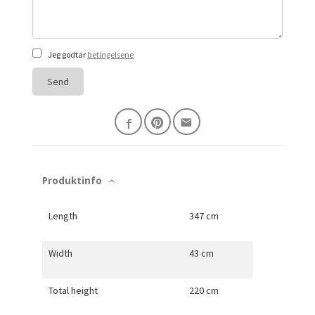
Jeg godtar
betingelsene
Send
Produktinfo
Length
347 cm
Width
43 cm
Total height
220 cm