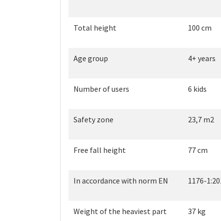
Total height
100 cm
Age group
4+ years
Number of users
6 kids
Safety zone
23,7 m2
Free fall height
77 cm
In accordance with norm EN
1176-1:20
Weight of the heaviest part
37 kg