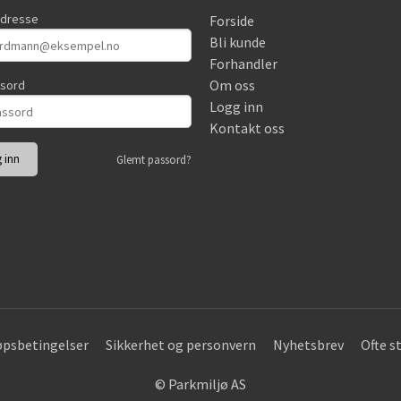
adresse
Forside
Bli kunde
Forhandler
Om oss
ssord
Logg inn
Kontakt oss
Glemt passord?
øpsbetingelser
Sikkerhet og personvern
Nyhetsbrev
Ofte s
© Parkmiljø AS