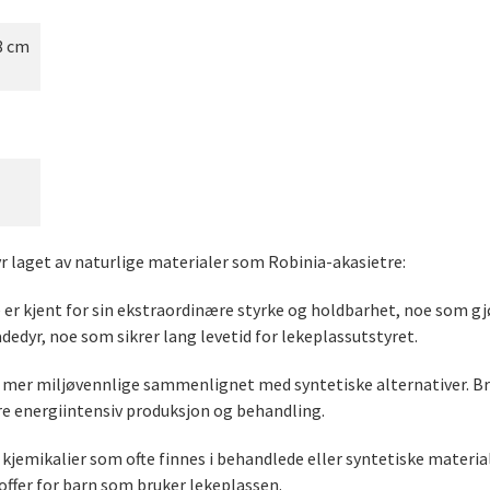
8 cm
tyr laget av naturlige materialer som Robinia-akasietre:
er kjent for sin ekstraordinære styrke og holdbarhet, noe som gjø
edyr, noe som sikrer lang levetid for lekeplassutstyret.
e mer miljøvennlige sammenlignet med syntetiske alternativer. 
re energiintensiv produksjon og behandling.
e kjemikalier som ofte finnes i behandlede eller syntetiske material
toffer for barn som bruker lekeplassen.