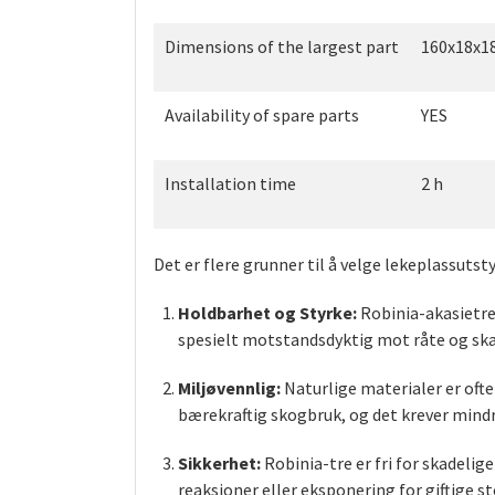
Dimensions of the largest part
160x18x1
Availability of spare parts
YES
Installation time
2 h
Det er flere grunner til å velge lekeplassuts
Holdbarhet og Styrke:
Robinia-akasietre 
spesielt motstandsdyktig mot råte og skad
Miljøvennlig:
Naturlige materialer er oft
bærekraftig skogbruk, og det krever mind
Sikkerhet:
Robinia-tre er fri for skadelig
reaksjoner eller eksponering for giftige s