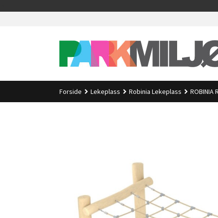
Gå
>
til
innholdet
Forside
Lekeplass
Robinia Lekeplass
ROBINIA 