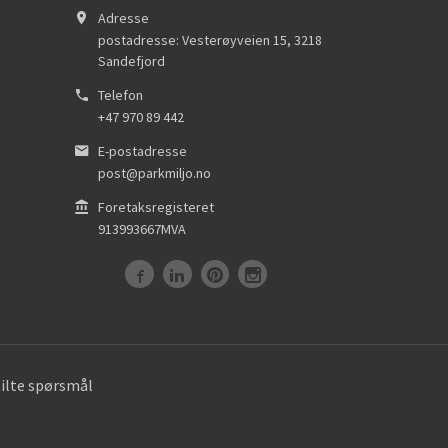
Adresse
postadresse: Vesterøyveien 15
,
3218
Sandefjord
Telefon
+47 970 89 442
E-postadresse
post@parkmiljo.no
Foretaksregisteret
913993667MVA
tilte spørsmål