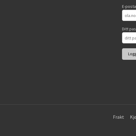
E-post
Ditt pa
Frakt
Kj