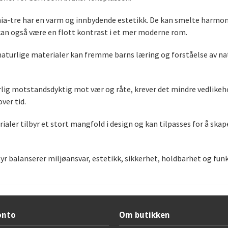
a-tre har en varm og innbydende estetikk. De kan smelte harmonis
 kan også være en flott kontrast i et mer moderne rom.
naturlige materialer kan fremme barns læring og forståelse av na
rlig motstandsdyktig mot vær og råte, krever det mindre vedlik
ver tid.
ialer tilbyr et stort mangfold i design og kan tilpasses for å ska
yr balanserer miljøansvar, estetikk, sikkerhet, holdbarhet og funk
onto
Om butikken