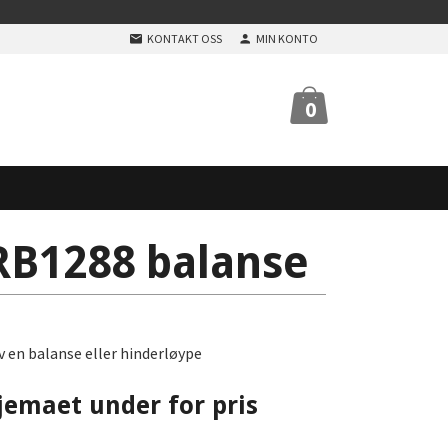
KONTAKT OSS
MIN KONTO
0
B1288 balanse
v en balanse eller hinderløype
jemaet under for pris