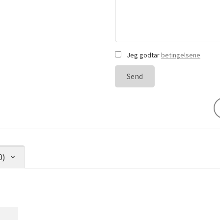
Jeg godtar
betingelsene
Send
0)