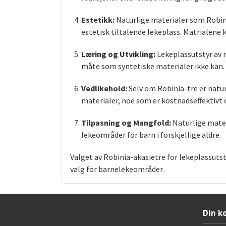
Estetikk:
Naturlige materialer som Robini
estetisk tiltalende lekeplass. Matrialene
Læring og Utvikling:
Lekeplassutstyr av 
måte som syntetiske materialer ikke kan.
Vedlikehold:
Selv om Robinia-tre er natu
materialer, noe som er kostnadseffektivt o
Tilpasning og Mangfold:
Naturlige mater
lekeområder for barn i forskjellige aldre.
Valget av Robinia-akasietre for lekeplassutst
valg for barnelekeområder.
Din k