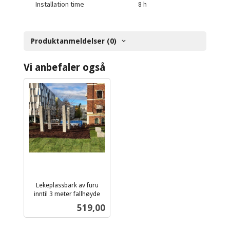
Installation time
8 h
Produktanmeldelser (0)
Vi anbefaler også
Lekeplassbark av furu
inntil 3 meter fallhøyde
ekskl.
Pris
519,00
mva.