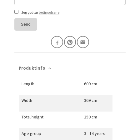
Jeg godtar
betingelsene
Send
Produktinfo
Length
609 cm
Width
369 cm
Total height
250 cm
Age group
3 - 14 years