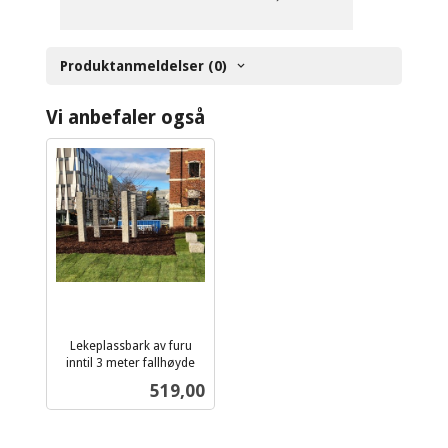
Produktanmeldelser (0)
Vi anbefaler også
Lekeplassbark av furu
inntil 3 meter fallhøyde
ekskl.
Pris
519,00
mva.