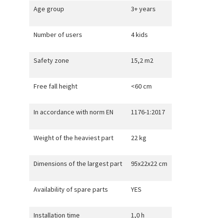
Age group
3+ years
Number of users
4 kids
Safety zone
15,2 m2
Free fall height
<60 cm
In accordance with norm EN
1176-1:2017
Weight of the heaviest part
22 kg
Dimensions of the largest part
95x22x22 cm
Availability of spare parts
YES
Installation time
1,0 h