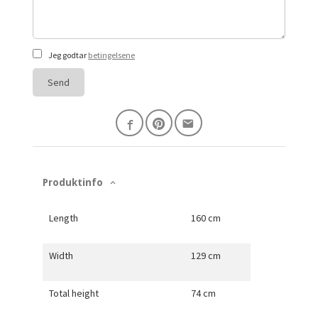
Jeg godtar
betingelsene
Send
Produktinfo
Length
160 cm
Width
129 cm
Total height
74 cm