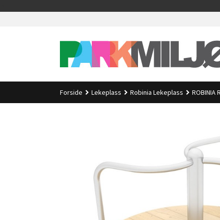
Gå
>
til
innholdet
Forside
Lekeplass
Robinia Lekeplass
ROBINIA 