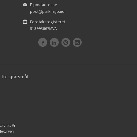
E-postadresse
post@parkmiljo.no
Foretaksregisteret
913993667MVA
tilte spørsmål
ervice. Vi
dlekurven