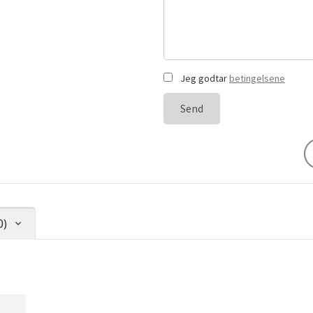
Jeg godtar
betingelsene
Send
0)