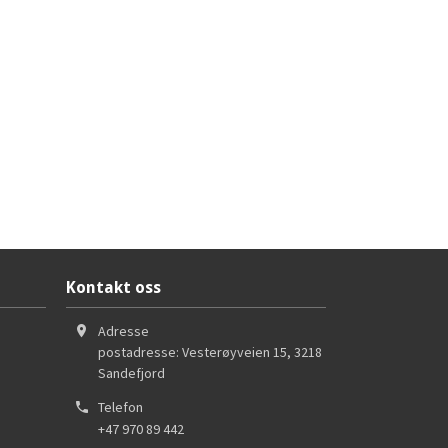
Kontakt oss
Adresse
postadresse: Vesterøyveien 15
,
3218
Sandefjord
Telefon
+47 970 89 442