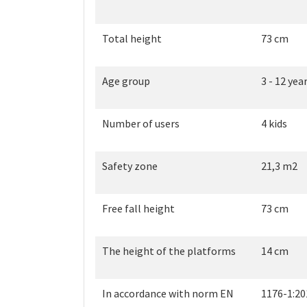
Total height
73 cm
Age group
3 - 12 yea
Number of users
4 kids
Safety zone
21,3 m2
Free fall height
73 cm
The height of the platforms
14 cm
In accordance with norm EN
1176-1:20