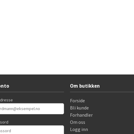
onto
Om butikken
adresse
Forside
Bli kunde
Forhandler
Om oss
ssord
Logg inn