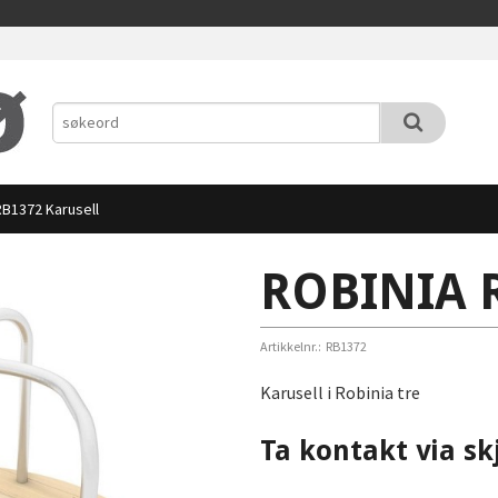
RB1372 Karusell
ROBINIA R
Artikkelnr.:
RB1372
Karusell i Robinia tre
Ta kontakt via sk