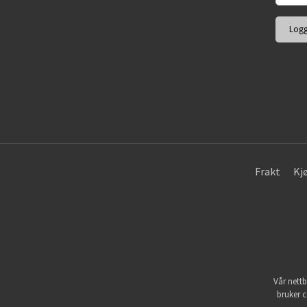
Frakt
Kj
Vår nettb
bruker c