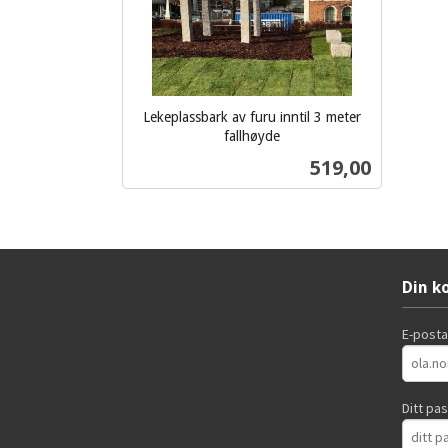
Lekeplassbark av furu inntil 3 meter
fallhøyde
ekskl.
Pris
519,00
mva.
Les mer
Din k
E-post
Ditt pa