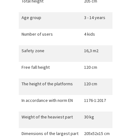
Total height
205 cm
Age group
3 - 14 years
Number of users
4 kids
Safety zone
16,3 m2
Free fall height
120 cm
The height of the platforms
120 cm
In accordance with norm EN
1176-1:2017
Weight of the heaviest part
30 kg
Dimensions of the largest part
205x52x15 cm