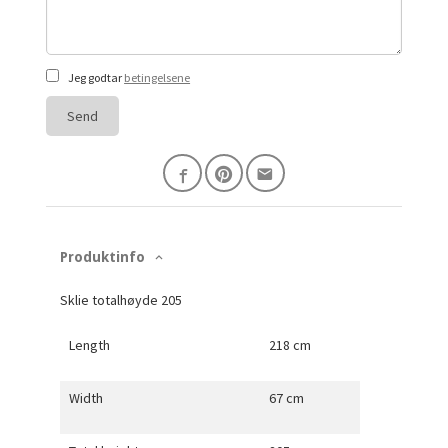
Jeg godtar
betingelsene
Send
Produktinfo
Sklie totalhøyde 205
Length
218 cm
Width
67 cm