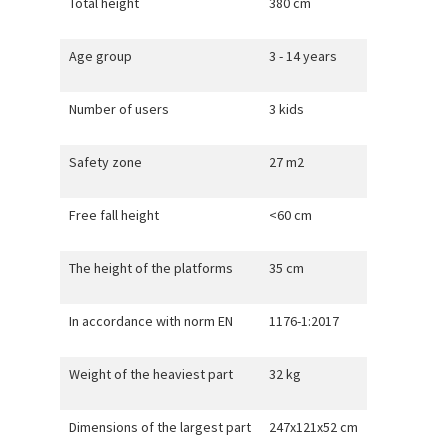
Total height
380 cm
Age group
3 - 14 years
Number of users
3 kids
Safety zone
27 m2
Free fall height
<60 cm
The height of the platforms
35 cm
In accordance with norm EN
1176-1:2017
Weight of the heaviest part
32 kg
Dimensions of the largest part
247x121x52 cm