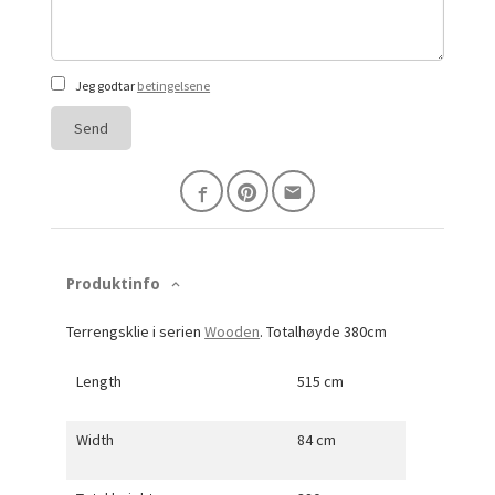
Jeg godtar
betingelsene
Send
Produktinfo
Terrengsklie i serien
Wooden
. Totalhøyde 380cm
Length
515 cm
Width
84 cm