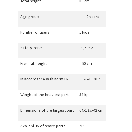
Total height
80 cm
Age group
1 - 12 years
Number of users
1 kids
Safety zone
10,5 m2
Free fall height
<60 cm
In accordance with norm EN
1176-1:2017
Weight of the heaviest part
34 kg
Dimensions of the largest part
64x125x42 cm
Availability of spare parts
YES