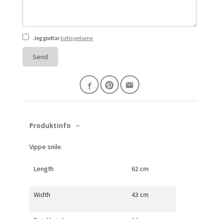
Jeg godtar
betingelsene
Send
Produktinfo
Vippe snile.
Length
62 cm
Width
43 cm