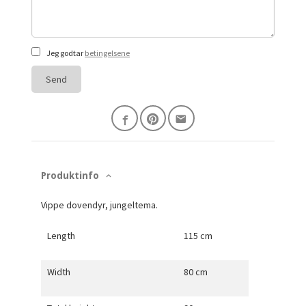
Jeg godtar
betingelsene
Send
Produktinfo
Vippe dovendyr, jungeltema.
Length
115 cm
Width
80 cm