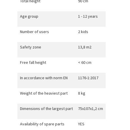
Total height
90 cm
Age group
1 - 12 years
Number of users
2 kids
Safety zone
13,8 m2
Free fall height
< 60 cm
In accordance with norm EN
1176-1:2017
Weight of the heaviest part
8 kg
Dimensions of the largest part
75x107x1,2 cm
Availability of spare parts
YES