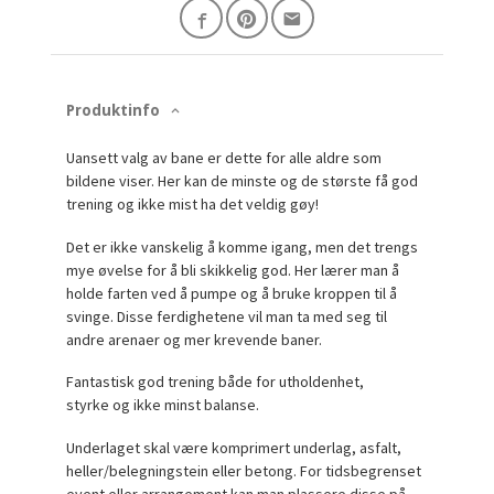
Produktinfo
Uansett valg av bane er dette for alle aldre som
bildene viser. Her kan de minste og de største få god
trening og ikke mist ha det veldig gøy!
Det er ikke vanskelig å komme igang, men det trengs
mye øvelse for å bli skikkelig god. Her lærer man å
holde farten ved å pumpe og å bruke kroppen til å
svinge. Disse ferdighetene vil man ta med seg til
andre arenaer og mer krevende baner.
Fantastisk god trening både for utholdenhet,
styrke og ikke minst balanse.
Underlaget skal være komprimert underlag, asfalt,
heller/belegningstein eller betong. For tidsbegrenset
event eller arrangement kan man plassere disse på