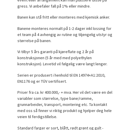
gress. Vi anbefaler fall på
1% eller mindre.
Banen kan stå fritt eller monteres med kjemisk anker.
Banene monteres normalt på 1-2 dager inkl lossing for
et team på 4 avhengig av rutine og tiljengelig utstyr og
størrelse på banen.
Vi tilbyr 5 års garanti på kjøreflate og 2 år på
konstruksjonen (5 år med med
polyethylen
konstruksjon
). Levetid vil følgelig være langt lenger.
Serien er produsert i henhold til EN 14974+A1:2010,
EN1176 og er TÜV sertifisert.
Priser fra ca. kr 400.000,- + mva. Her vil det være en del
variabler som størrelse, type bane/ramme,
grunnarbeider, transport, montering etc. Ta kontakt
med oss så finner vi riktig produkt og hjelper deg hele
veien til ferdigstillelse.
Standard farger er sort, blått, rødt grønt og gult -