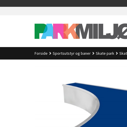
Gå
>
til
innholdet
Forside
Sportsutstyr og baner
Skate park
Skat