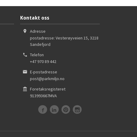
Kontakt oss
Adresse
postadresse: Vesterøyveien 15
,
3218
Sandefjord
Telefon
+47 970 89 442
E-postadresse
post@parkmiljo.no
Foretaksregisteret
913993667MVA