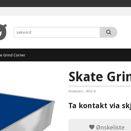
e Grind Corner
Skate Gri
Artikkelnr.:
9053-K
Ta kontakt via sk
Ønskeliste