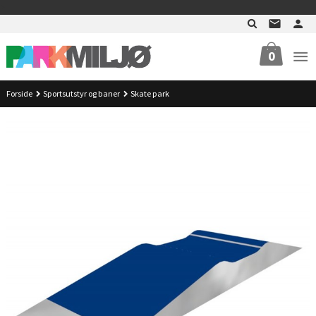
Gå
>
til
innholdet
0
Forside
Sportsutstyr og baner
Skate park