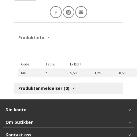
Produktinfo
Code
Table
Lx Bx H
MG
*
5,50
1,25
0,50
Produktanmeldelser (0)
Din konto
Om butikken
Kontakt oss