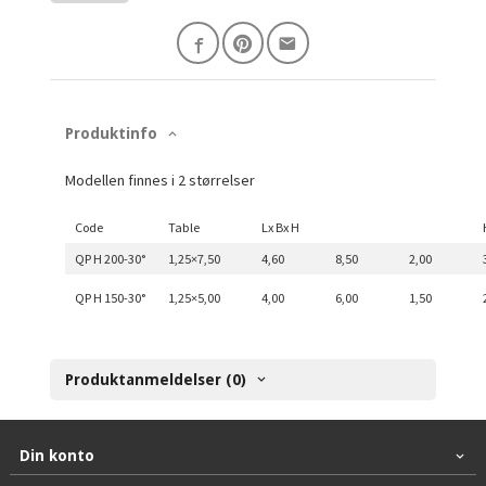
Produktinfo
Modellen finnes i 2 størrelser
Code
Table
Lx Bx H
QP H 200-30°
1,25×7,50
4,60
8,50
2,00
QP H 150-30°
1,25×5,00
4,00
6,00
1,50
Produktanmeldelser (0)
Din konto