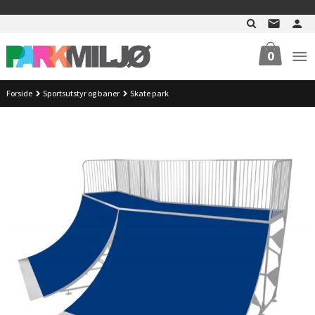
Gå
>
til
innholdet
0
Forside
Sportsutstyr og baner
Skate park