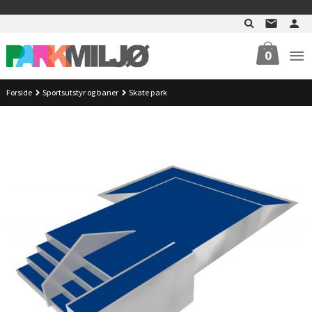
Gå
>
til
innholdet
0
Forside
Sportsutstyr og baner
Skate park