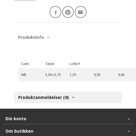
Produktinfo
Code
Table
Lx Bx H
StB
2,50 x 3,75
7,25
4,50
0,60
Produktanmeldelser (0)
Din konto
Om butikken