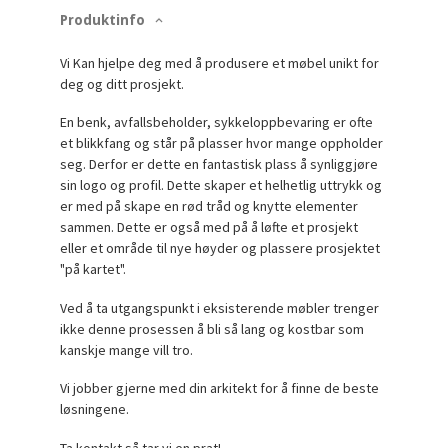
Produktinfo
Vi Kan hjelpe deg med å produsere et møbel unikt for
deg og ditt prosjekt.
En benk, avfallsbeholder, sykkeloppbevaring er ofte
et blikkfang og står på plasser hvor mange oppholder
seg. Derfor er dette en fantastisk plass å synliggjøre
sin logo og profil. Dette skaper et helhetlig uttrykk og
er med på skape en rød tråd og knytte elementer
sammen. Dette er også med på å løfte et prosjekt
eller et område til nye høyder og plassere prosjektet
"på kartet".
Ved å ta utgangspunkt i eksisterende møbler trenger
ikke denne prosessen å bli så lang og kostbar som
kanskje mange vill tro.
Vi jobber gjerne med din arkitekt for å finne de beste
løsningene.
Ta kontakt så tar vi en prat!