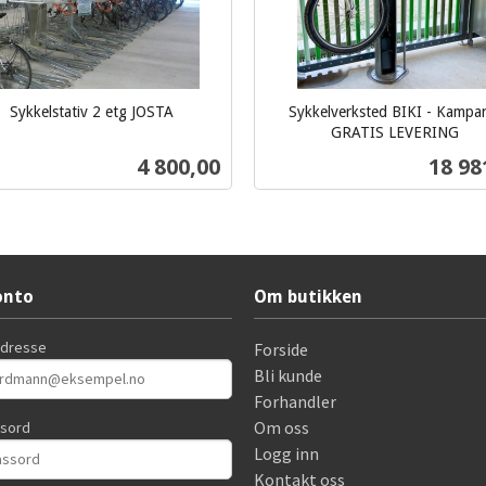
Sykkelstativ 2 etg JOSTA
Sykkelverksted BIKI - Kampa
GRATIS LEVERING
ekskl.
Pris
Pris
4 800,00
18 98
mva.
Kjøp
Kjøp
onto
Om butikken
adresse
Forside
Bli kunde
Forhandler
Om oss
ssord
Logg inn
Kontakt oss