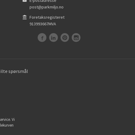
E-postadresse
post@parkmiljo.no
Foretaksregisteret
913993667MVA
tilte spørsmål
ervice. Vi
dlekurven