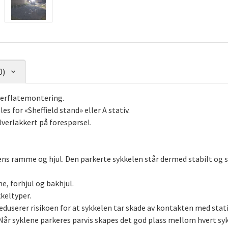
0)
overflatemontering.
es for «Sheffield stand» eller A stativ.
lverlakkert på forespørsel.
ens ramme og hjul. Den parkerte sykkelen står dermed stabilt og s
e, forhjul og bakhjul.
keltyper.
reduserer risikoen for at sykkelen tar skade av kontakten med stati
v. Når syklene parkeres parvis skapes det god plass mellom hvert sy