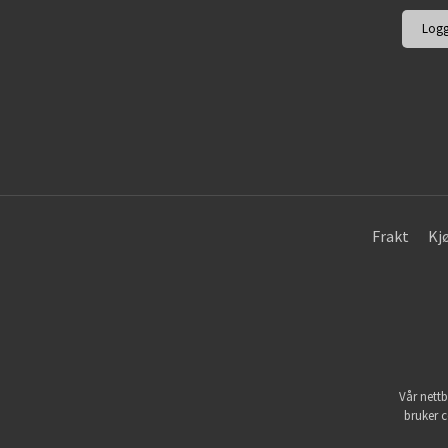
Frakt
Kj
Vår nettb
bruker c