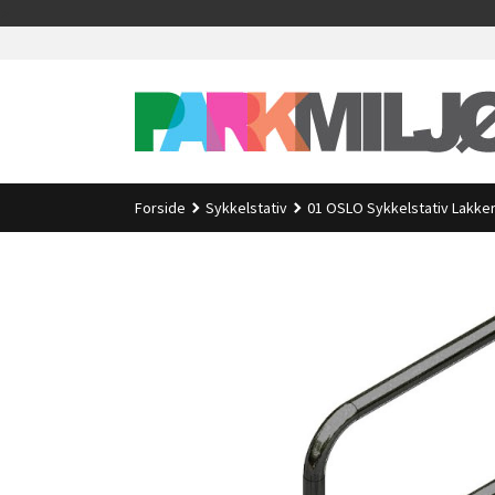
Gå
>
til
innholdet
Forside
Sykkelstativ
01 OSLO Sykkelstativ Lakker