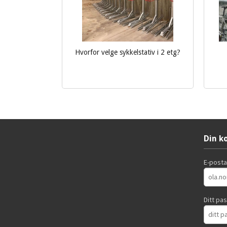
Hvorfor velge sykkelstativ i 2 etg?
ekskl.
mva.
Les mer
Din k
E-post
Ditt pa