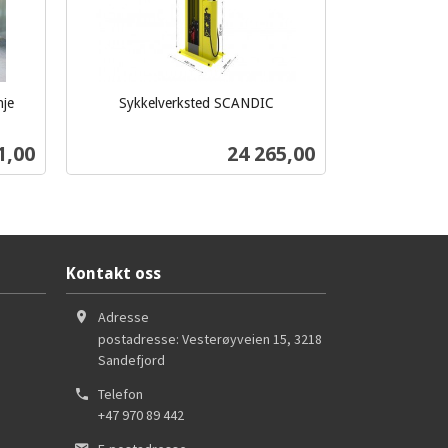
nje
Sykkelverksted SCANDIC
ekskl.
mva.
Pris
1,00
24 265,00
Kjøp
Kontakt oss
Adresse
postadresse: Vesterøyveien 15
,
3218
Sandefjord
Telefon
+47 970 89 442