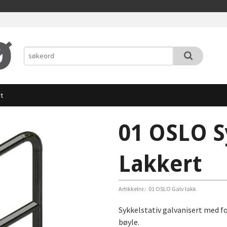
t
01 OSLO S
Lakkert
Artikkelnr.:
01 OSLO Galv lakk
Sykkelstativ galvanisert med fo
bøyle.