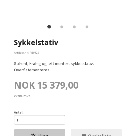
Sykkelstativ
Artikkelnr.:
VBM20
Stilrent, kraftig og lett montert sykkelstativ.
Overflatemonteres.
Pris
NOK
15 379,00
ekskl. mva.
Antall