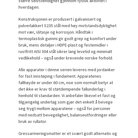
større selvstendighet gjennom fysisk aktivitet i
hverdagen.
Konstruksjonen er produsert i galvanisert og
pulverlakkert S235 stål med høy motstandsdyktighet
mot vær, slitasje og korrosjon. Håndtak i
termoplastisk gummi gir godt grep og komfort under
bruk, mens detaljer i HDPE-plast og festemidler i
rustfritt AISI 304 stål sikrer lang levetid og minimalt
vedlikehold – også under krevende norske forhold.
Alle apparater i denne serien leveres med jordanker
for fast innstøping i fundament. Apparatenes
fallhøyde er under 60 cm, noe som normalt betyr at
det ikke er krav til støtdempende fallunderlag i
henhold til standarden. Vi anbefaler likevel et fast og
tilgjengelig underlag som gjør det enkelt å bevege
seg trygt mellom apparatene – også for personer
med nedsatt bevegelighet, balanseutfordringer eller
bruk av rullator.
Gressarmeringsmatter er et svært godt alternativ og