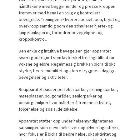
håndtakene med begge hender og presse kroppen
fremover med bena i en rolig og kontrollert
bevegelse. Treningen aktiverer spesielt ben, bryst og
overkropp samtidig som den stimulerer hjerte- og
lungefunksjon og forbedrer bevegelighet og
kroppskontroll.
Den enkle og intuitive bevegelsen gjør apparatet
svært godt egnet som lavterskel treningstilbud for
voksne og eldre. Regelmessig bruk kan bidra til økt
styrke, bedre mobilitet og større trygghet i daglige
bevegelser og aktiviteter.
Roapparatet passer perfekt i parker, treningsparker,
møteplasser, boligområder, seniorparker og
omsorgsmiljøer hvor målet er å fremme aktivitet,
folkehelse og sosial deltakelse.
Apparatet støtter opp under helsemyndighetenes
satsninger som «Leve hele livet» og «Hverdagssterk»,
hvor fokus er å bidra til bedre helse, økt aktivitet og