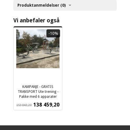
Produktanmeldelser (0)
Vi anbefaler også
-10%
KAMPANJE - GRATIS
TRANSPORT Ute trening -
Pakke med 6 apparater
Rabatt
ekskl.
Tilbud
138 459,20
153 843,20
mva.