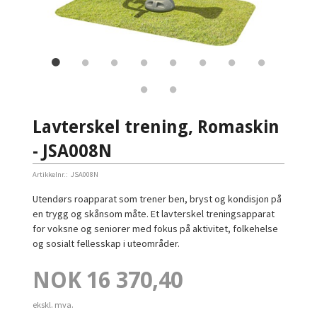
Lavterskel trening, Romaskin
- JSA008N
Artikkelnr.:
JSA008N
Utendørs roapparat som trener ben, bryst og kondisjon på
en trygg og skånsom måte. Et lavterskel treningsapparat
for voksne og seniorer med fokus på aktivitet, folkehelse
og sosialt fellesskap i uteområder.
Pris
NOK
16 370,40
ekskl. mva.