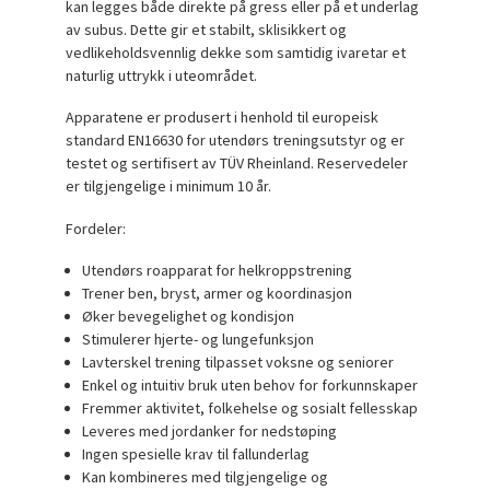
kan legges både direkte på gress eller på et underlag
av subus. Dette gir et stabilt, sklisikkert og
vedlikeholdsvennlig dekke som samtidig ivaretar et
naturlig uttrykk i uteområdet.
Apparatene er produsert i henhold til europeisk
standard EN16630 for utendørs treningsutstyr og er
testet og sertifisert av TÜV Rheinland. Reservedeler
er tilgjengelige i minimum 10 år.
Fordeler:
Utendørs roapparat for helkroppstrening
Trener ben, bryst, armer og koordinasjon
Øker bevegelighet og kondisjon
Stimulerer hjerte- og lungefunksjon
Lavterskel trening tilpasset voksne og seniorer
Enkel og intuitiv bruk uten behov for forkunnskaper
Fremmer aktivitet, folkehelse og sosialt fellesskap
Leveres med jordanker for nedstøping
Ingen spesielle krav til fallunderlag
Kan kombineres med tilgjengelige og