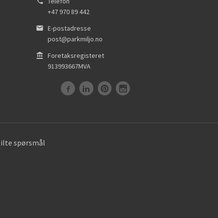
Telefon
+47 970 89 442
E-postadresse
post@parkmiljo.no
Foretaksregisteret
913993667MVA
tilte spørsmål