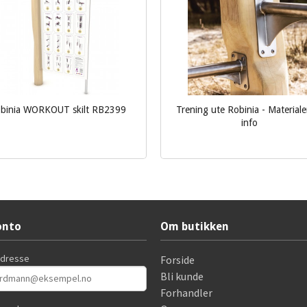
binia WORKOUT skilt RB2399
Trening ute Robinia - Materiale
info
Les mer
Les mer
onto
Om butikken
adresse
Forside
Bli kunde
Forhandler