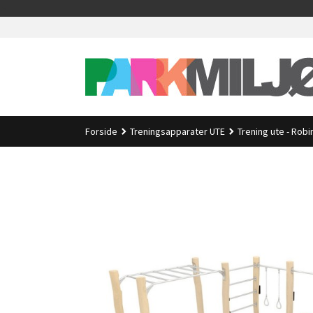
Gå
>
til
innholdet
Forside
Treningsapparater UTE
Trening ute - Robi