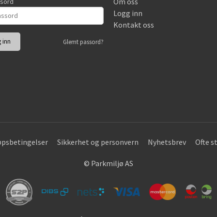
Om oss
ssord
Logg inn
Kontakt oss
Glemt passord?
øpsbetingelser
Sikkerhet og personvern
Nyhetsbrev
Ofte s
© Parkmiljø AS