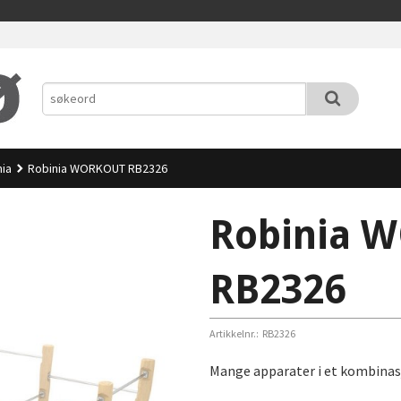
nia
Robinia WORKOUT RB2326
Robinia 
RB2326
Artikkelnr.:
RB2326
Mange apparater i et kombina