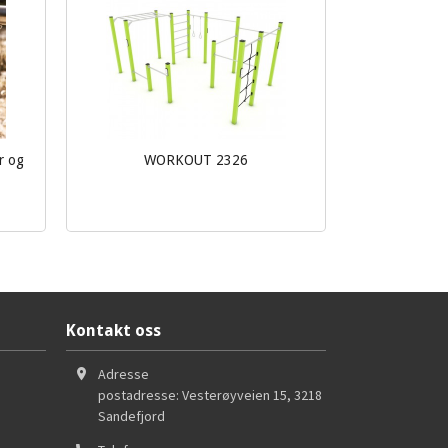
r og
WORKOUT 2326
Les mer
Kontakt oss
Adresse
postadresse: Vesterøyveien 15
,
3218
Sandefjord