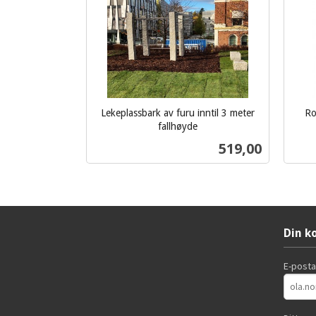
Lekeplassbark av furu inntil 3 meter
Ro
fallhøyde
ekskl.
Pris
519,00
mva.
Les mer
Din k
E-post