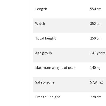
Length
554 cm
Width
352 cm
Total height
250 cm
Age group
14+ years
Maximum weight of user
140 kg
Safety zone
57,8 m2
Free fall height
228 cm