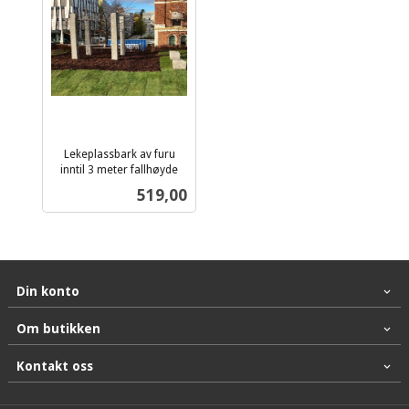
Lekeplassbark av furu
inntil 3 meter fallhøyde
ekskl.
Pris
519,00
mva.
Din konto
Om butikken
Kontakt oss