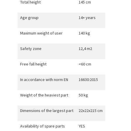
Total height
145 cm
Age group
14+ years
Maximum weight of user
140 kg
Safety zone
12,4 m2
Free fall height
<60 cm
In accordance with norm EN
16630:2015
Weight of the heaviest part
50 kg
Dimensions of the largest part
22x22x215 cm
Availability of spare parts
YES