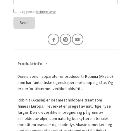
Jeg godtar
betingelsene
Send
Produktinfo
Denne serien apparater er produsert i Robinia (Akasie)
som har fantastiske egenskaper mot sopp og råte. Og
er derfor tilnærmet vedlikeholdsfritt.
Robinia (Akasie) er det mest holdbare treet som
finnes i Europa. Treverket er preget av naturlige, lyse
farger. Den krever ikke impregnering på grunn av
innholdet av oljer, som naturlig beskytter materialet
mot råteprosesser og skadedyr. Akasie utmerker seg
ved eksepsjonell hardhet, motstand mot fuktighet