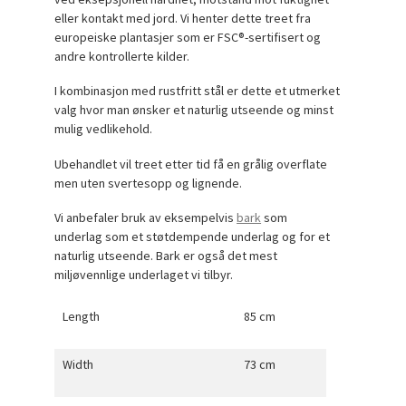
eller kontakt med jord. Vi henter dette treet fra
europeiske plantasjer som er FSC®-sertifisert og
andre kontrollerte kilder.
I kombinasjon med rustfritt stål er dette et utmerket
valg hvor man ønsker et naturlig utseende og minst
mulig vedlikehold.
Ubehandlet vil treet etter tid få en grålig overflate
men uten svertesopp og lignende.
Vi anbefaler bruk av eksempelvis
bark
som
underlag som et støtdempende underlag og for et
naturlig utseende. Bark er også det mest
miljøvennlige underlaget vi tilbyr.
Length
85 cm
Width
73 cm