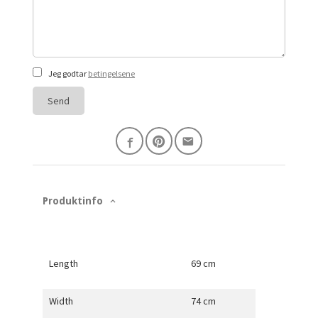
Jeg godtar
betingelsene
Send
Produktinfo
Length
69 cm
Width
74 cm