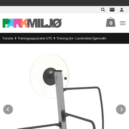
Gå
>
til
innholdet
0
Forside
Treningsapparater UTE
Trening ute - Lavterskel/ Egenvekt
Prev
N