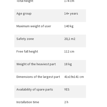
Total height
174 cm
Age group
14+ years
Maximum weight of user
140 kg
Safety zone
20,1 m2
Free fall height
112 cm
Weight of the heaviest part
18 kg
Dimensions of the largest part
41x19x141 cm
Availability of spare parts
YES
Installation time
2 h