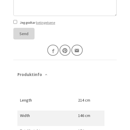
Jeg godtar
betingelsene
Send
Produktinfo
Length
214 cm
Width
146 cm