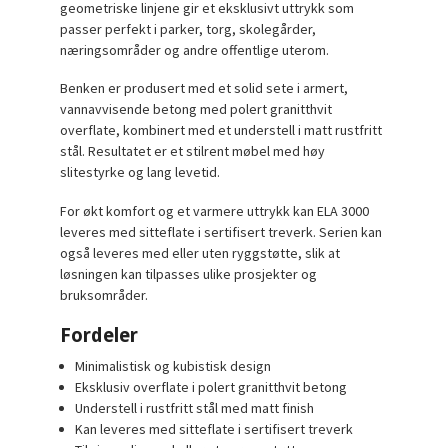
geometriske linjene gir et eksklusivt uttrykk som
passer perfekt i parker, torg, skolegårder,
næringsområder og andre offentlige uterom.
Benken er produsert med et solid sete i armert,
vannavvisende betong med polert granitthvit
overflate, kombinert med et understell i matt rustfritt
stål. Resultatet er et stilrent møbel med høy
slitestyrke og lang levetid.
For økt komfort og et varmere uttrykk kan ELA 3000
leveres med sitteflate i sertifisert treverk. Serien kan
også leveres med eller uten ryggstøtte, slik at
løsningen kan tilpasses ulike prosjekter og
bruksområder.
Fordeler
Minimalistisk og kubistisk design
Eksklusiv overflate i polert granitthvit betong
Understell i rustfritt stål med matt finish
Kan leveres med sitteflate i sertifisert treverk