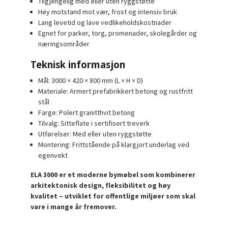
Tilgjengelig med eller uten ryggstøtte
Høy motstand mot vær, frost og intensiv bruk
Lang levetid og lave vedlikeholdskostnader
Egnet for parker, torg, promenader, skolegårder og
næringsområder
Teknisk informasjon
Mål: 3000 × 420 × 800 mm (L × H × D)
Materiale: Armert prefabrikkert betong og rustfritt
stål
Farge: Polert granitthvit betong
Tilvalg: Sitteflate i sertifisert treverk
Utførelser: Med eller uten ryggstøtte
Montering: Frittstående på klargjort underlag ved
egenvekt
ELA 3000 er et moderne bymøbel som kombinerer
arkitektonisk design, fleksibilitet og høy
kvalitet – utviklet for offentlige miljøer som skal
vare i mange år fremover.