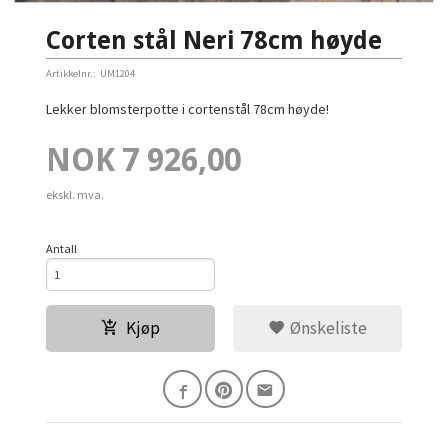
Corten stål Neri 78cm høyde
Artikkelnr.:
UM1204
Lekker blomsterpotte i cortenstål 78cm høyde!
Pris
NOK
7 926,00
ekskl. mva.
Antall
Kjøp
Ønskeliste