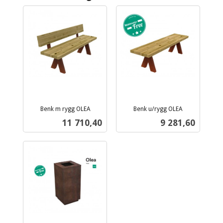
Benk m rygg OLEA
Benk u/rygg OLEA
ekskl.
ekskl.
Pris
Pris
11 710,40
9 281,60
mva.
mva.