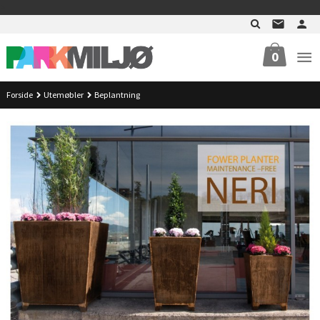
Gå
>
til
innholdet
0
Forside
Utemøbler
Beplantning