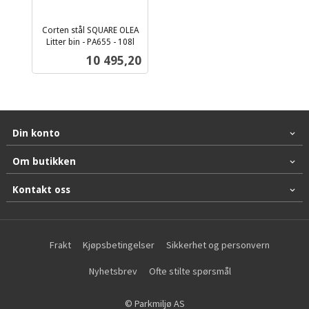
Corten stål SQUARE OLEA
Litter bin - PA655 - 108l
ekskl.
Pris
10 495,20
mva.
Din konto
Om butikken
Kontakt oss
Frakt
Kjøpsbetingelser
Sikkerhet og personvern
Nyhetsbrev
Ofte stilte spørsmål
© Parkmiljø AS