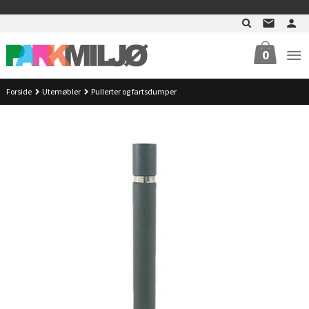
Gå
>
til
innholdet
0
Forside
Utemøbler
Pullerter og fartsdumper